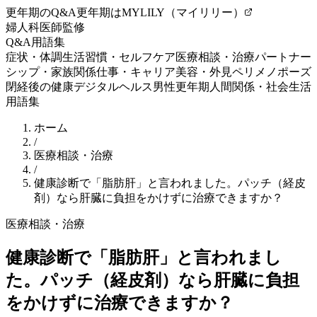
更年期のQ&A
更年期はMYLILY（マイリリー）
婦人科医師監修
Q&A
用語集
症状・体調
生活習慣・セルフケア
医療相談・治療
パートナー
シップ・家族関係
仕事・キャリア
美容・外見
ペリメノポーズ
閉経後の健康
デジタルヘルス
男性更年期
人間関係・社会生活
用語集
ホーム
/
医療相談・治療
/
健康診断で「脂肪肝」と言われました。パッチ（経皮
剤）なら肝臓に負担をかけずに治療できますか？
医療相談・治療
健康診断で「脂肪肝」と言われまし
た。パッチ（経皮剤）なら肝臓に負担
をかけずに治療できますか？