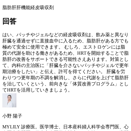
脂肪肝
肝機能
経皮吸収剤
回答
はい、パッチやジェルなどの経皮吸収剤は、飲み薬と異なり
肝臓を通過せずに直接血中に入るため、脂肪肝がある方でも
極めて安全に使用できます。 むしろ、
エストロゲン
には脂
質の代謝を助ける働きがあるため、
HRT
を開始することで脂
肪肝の改善をサポートできる可能性さえあります。対策とし
て、内科の主治医に「肝臓を介さないパッチやジェルで
更年
期
治療をしたい」と伝え、許可を得てください。 肝臓を労
わりつつ
更年期
の不調を解消し、さらに代謝を上げて脂肪肝
を治していくという、前向きな「体質改善プログラム」とし
て
HRT
を活用していきましょう。
小野 陽子
MYLILY 診療医。医学博士、日本産科婦人科学会専門医、心