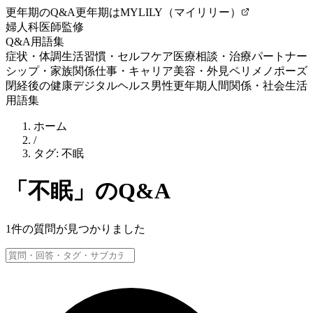
更年期のQ&A
更年期はMYLILY（マイリリー）
婦人科医師監修
Q&A
用語集
症状・体調
生活習慣・セルフケア
医療相談・治療
パートナー
シップ・家族関係
仕事・キャリア
美容・外見
ペリメノポーズ
閉経後の健康
デジタルヘルス
男性更年期
人間関係・社会生活
用語集
ホーム
/
タグ:
不眠
「
不眠
」のQ&A
1
件の質問が見つかりました