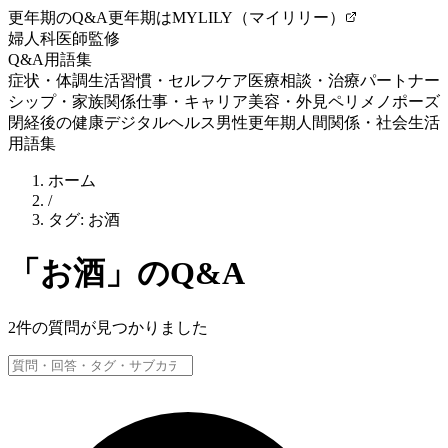
更年期のQ&A
更年期はMYLILY（マイリリー）
婦人科医師監修
Q&A
用語集
症状・体調
生活習慣・セルフケア
医療相談・治療
パートナー
シップ・家族関係
仕事・キャリア
美容・外見
ペリメノポーズ
閉経後の健康
デジタルヘルス
男性更年期
人間関係・社会生活
用語集
ホーム
/
タグ:
お酒
「
お酒
」のQ&A
2
件の質問が見つかりました