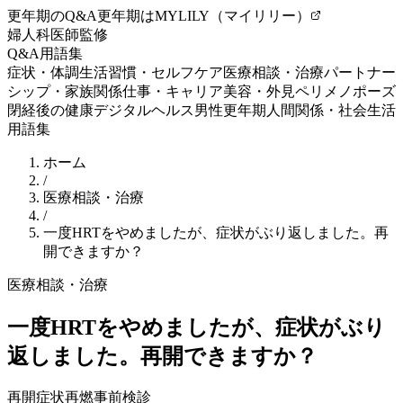
更年期のQ&A
更年期はMYLILY（マイリリー）
婦人科医師監修
Q&A
用語集
症状・体調
生活習慣・セルフケア
医療相談・治療
パートナー
シップ・家族関係
仕事・キャリア
美容・外見
ペリメノポーズ
閉経後の健康
デジタルヘルス
男性更年期
人間関係・社会生活
用語集
ホーム
/
医療相談・治療
/
一度HRTをやめましたが、症状がぶり返しました。再
開できますか？
医療相談・治療
一度HRTをやめましたが、症状がぶり
返しました。再開できますか？
再開
症状再燃
事前検診