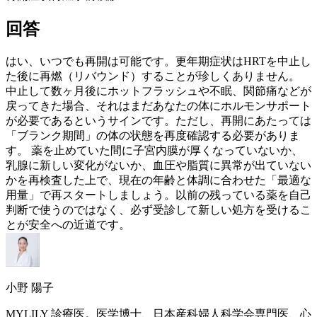
回答
はい、いつでも再開は可能です。
更年期
症状は
HRT
を中止し
た後に再燃（リバウンド）することが珍しくありません。
中止して数ヶ月後にホットフラッシュや不眠、関節痛などが
戻ってきた場合、それはまだあなたの体にホルモンサポート
が必要であるというサインです。ただし、再開にあたっては
「ブランク期間」の体の状態を再度確認する必要がありま
す。 薬を止めていた間に子宮内膜が厚くなっていないか、
乳腺に新しい変化がないか、血圧や脂質に異常が出ていない
かを再検査した上で、現在の年齢と体調に合わせた「最適な
用量」で再スタートしましょう。以前の残っている薬を自己
判断で使うのではなく、必ず受診して新しい処方を受けるこ
とが安全への近道です。
小野 陽子
MYLILY 診療医。医学博士、日本産科婦人科学会専門医、心