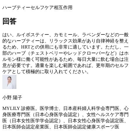
ハーブティー
セルフケア
相互作用
回答
はい、ルイボスティー、カモミール、ラベンダーなどの一般
的なハーブティーは、リラックス効果があり自律神経を整え
るため、
HRT
との併用にも非常に適しています。ただし、一
部のハーブ（チェストベリーやレッドクローバーなど）はホ
ルモン様に働く可能性があるため、毎日大量に飲む場合は注
意が必要です。適量を楽しむ範囲であれば、
更年期
のセルフ
ケアとして積極的に取り入れてください。
小野 陽子
MYLILY 診療医。医学博士、日本産科婦人科学会専門医、心
身医療専門医（日本心身医学会認定）、女性ヘルスケア専門
医（日本女性医学学会認定）、日本女性心身医学会認定医、
日本医師会認定産業医、日本医師会認定健康スポーツ医