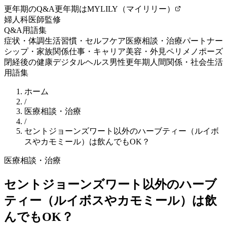
更年期のQ&A
更年期はMYLILY（マイリリー）
婦人科医師監修
Q&A
用語集
症状・体調
生活習慣・セルフケア
医療相談・治療
パートナー
シップ・家族関係
仕事・キャリア
美容・外見
ペリメノポーズ
閉経後の健康
デジタルヘルス
男性更年期
人間関係・社会生活
用語集
ホーム
/
医療相談・治療
/
セントジョーンズワート以外のハーブティー（ルイボ
スやカモミール）は飲んでもOK？
医療相談・治療
セントジョーンズワート以外のハーブ
ティー（ルイボスやカモミール）は飲
んでもOK？