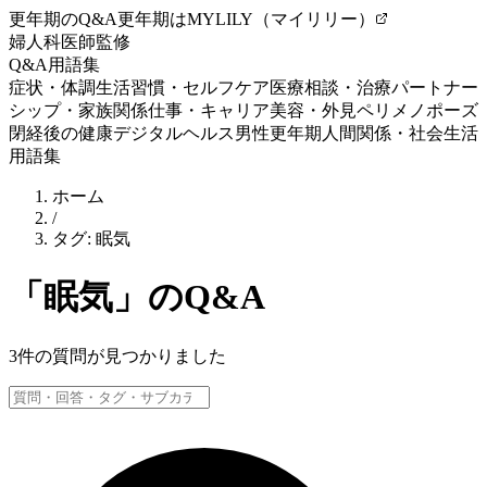
更年期のQ&A
更年期はMYLILY（マイリリー）
婦人科医師監修
Q&A
用語集
症状・体調
生活習慣・セルフケア
医療相談・治療
パートナー
シップ・家族関係
仕事・キャリア
美容・外見
ペリメノポーズ
閉経後の健康
デジタルヘルス
男性更年期
人間関係・社会生活
用語集
ホーム
/
タグ:
眠気
「
眠気
」のQ&A
3
件の質問が見つかりました