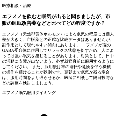
医療相談・治療
エフメノを飲むと眠気が出ると聞きましたが、市
販の睡眠改善薬などと比べてどの程度ですか？
エフメノ（天然型黄体ホルモン）による眠気の程度には個人
差が大きく、市販薬との正確な比較データはありませんが、
副作用として現れやすい傾向にあります。 エフメノが脳の
GABA受容体に作用してリラックス状態を促すため、人によ
っては強い眠気を感じることがあります。対策として、日中
の活動に支障が出ないよう、必ず就寝直前に服用するように
してください。 また、服用後は車の運転や危険を伴う機械
の操作を避けることが鉄則です。翌朝まで眠気が残る場合
は、服用時間をより遅らせるか、医師に相談して隔日投与な
どの調整を検討しましょう。
エフメノ
眠気
服用タイミング