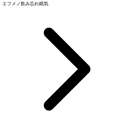
エフメノ
飲み忘れ
眠気