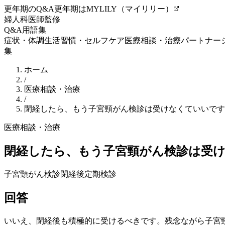
更年期のQ&A
更年期はMYLILY（マイリリー）
婦人科医師監修
Q&A
用語集
症状・体調
生活習慣・セルフケア
医療相談・治療
パートナー
集
ホーム
/
医療相談・治療
/
閉経したら、もう子宮頸がん検診は受けなくていいです
医療相談・治療
閉経したら、もう子宮頸がん検診は受
子宮頸がん検診
閉経後
定期検診
回答
いいえ、閉経後も積極的に受けるべきです。残念ながら子宮