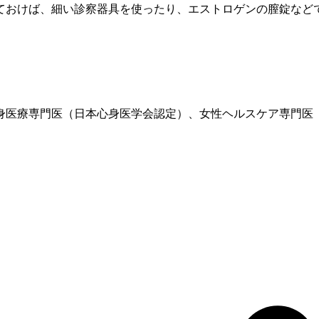
ておけば、細い診察器具を使ったり、
エストロゲン
の膣錠など
、心身医療専門医（日本心身医学会認定）、女性ヘルスケア専門