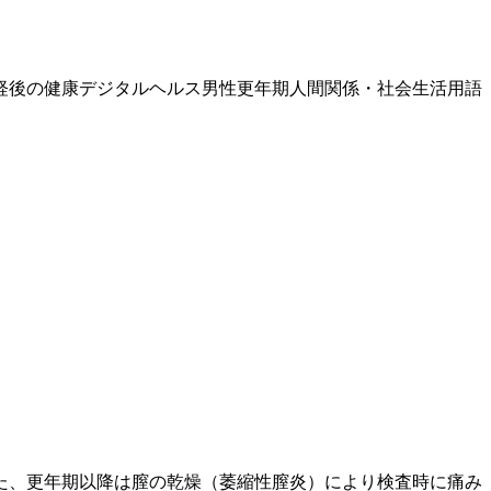
経後の健康
デジタルヘルス
男性更年期
人間関係・社会生活
用語
た、
更年期
以降は膣の乾燥（萎縮性膣炎）により検査時に痛み