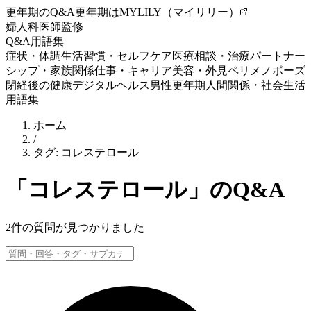
更年期のQ&A
更年期はMYLILY（マイリリー）
婦人科医師監修
Q&A
用語集
症状・体調
生活習慣・セルフケア
医療相談・治療
パートナー
シップ・家族関係
仕事・キャリア
美容・外見
ペリメノポーズ
閉経後の健康
デジタルヘルス
男性更年期
人間関係・社会生活
用語集
ホーム
/
タグ:
コレステロール
「
コレステロール
」のQ&A
2
件の質問が見つかりました