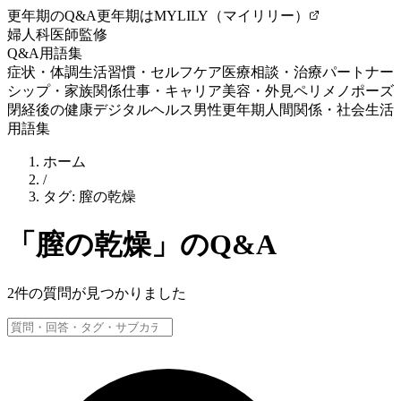
更年期のQ&A
更年期はMYLILY（マイリリー）
婦人科医師監修
Q&A
用語集
症状・体調
生活習慣・セルフケア
医療相談・治療
パートナー
シップ・家族関係
仕事・キャリア
美容・外見
ペリメノポーズ
閉経後の健康
デジタルヘルス
男性更年期
人間関係・社会生活
用語集
ホーム
/
タグ:
膣の乾燥
「
膣の乾燥
」のQ&A
2
件の質問が見つかりました