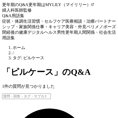
更年期のQ&A
更年期はMYLILY（マイリリー）
婦人科医師監修
Q&A
用語集
症状・体調
生活習慣・セルフケア
医療相談・治療
パートナー
シップ・家族関係
仕事・キャリア
美容・外見
ペリメノポーズ
閉経後の健康
デジタルヘルス
男性更年期
人間関係・社会生活
用語集
ホーム
/
タグ:
ピルケース
「
ピルケース
」のQ&A
1
件の質問が見つかりました