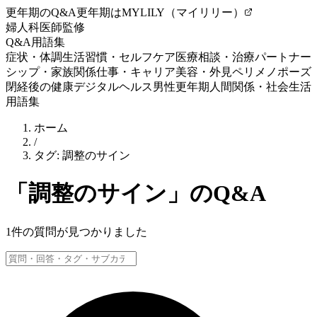
更年期のQ&A
更年期はMYLILY（マイリリー）
婦人科医師監修
Q&A
用語集
症状・体調
生活習慣・セルフケア
医療相談・治療
パートナー
シップ・家族関係
仕事・キャリア
美容・外見
ペリメノポーズ
閉経後の健康
デジタルヘルス
男性更年期
人間関係・社会生活
用語集
ホーム
/
タグ:
調整のサイン
「
調整のサイン
」のQ&A
1
件の質問が見つかりました