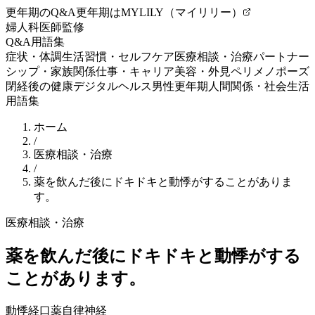
更年期のQ&A
更年期はMYLILY（マイリリー）
婦人科医師監修
Q&A
用語集
症状・体調
生活習慣・セルフケア
医療相談・治療
パートナー
シップ・家族関係
仕事・キャリア
美容・外見
ペリメノポーズ
閉経後の健康
デジタルヘルス
男性更年期
人間関係・社会生活
用語集
ホーム
/
医療相談・治療
/
薬を飲んだ後にドキドキと動悸がすることがありま
す。
医療相談・治療
薬を飲んだ後にドキドキと動悸がする
ことがあります。
動悸
経口薬
自律神経