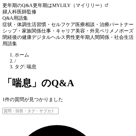
更年期のQ&A
更年期はMYLILY（マイリリー）
婦人科医師監修
Q&A
用語集
症状・体調
生活習慣・セルフケア
医療相談・治療
パートナー
シップ・家族関係
仕事・キャリア
美容・外見
ペリメノポーズ
閉経後の健康
デジタルヘルス
男性更年期
人間関係・社会生活
用語集
ホーム
/
タグ:
喘息
「
喘息
」のQ&A
1
件の質問が見つかりました