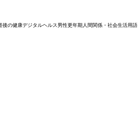
経後の健康
デジタルヘルス
男性更年期
人間関係・社会生活
用語