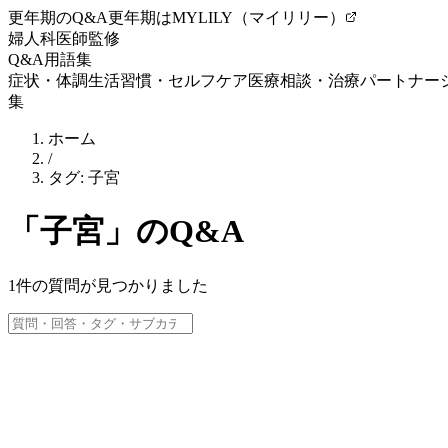
更年期のQ&A
更年期はMYLILY（マイリリー）
婦人科医師監修
Q&A
用語集
症状・体調
生活習慣・セルフケア
医療相談・治療
パートナー
集
ホーム
/
タグ:
子宮
「
子宮
」のQ&A
1
件の質問が見つかりました