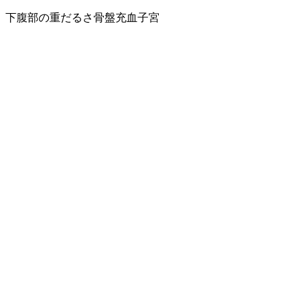
下腹部の重だるさ
骨盤充血
子宮