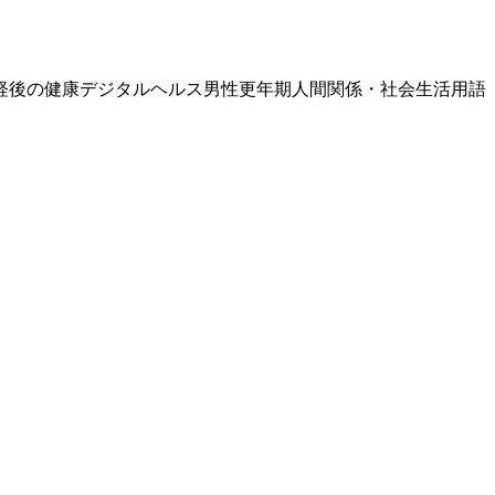
経後の健康
デジタルヘルス
男性更年期
人間関係・社会生活
用語