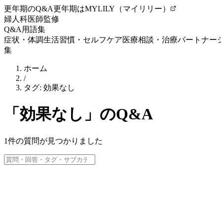
更年期のQ&A
更年期はMYLILY（マイリリー）
婦人科医師監修
Q&A
用語集
症状・体調
生活習慣・セルフケア
医療相談・治療
パートナー
集
ホーム
/
タグ:
効果なし
「
効果なし
」のQ&A
1
件の質問が見つかりました