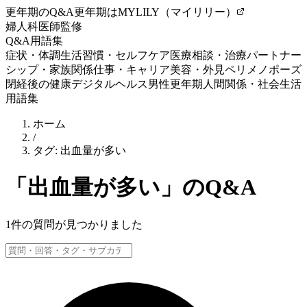
更年期のQ&A
更年期はMYLILY（マイリリー）
婦人科医師監修
Q&A
用語集
症状・体調
生活習慣・セルフケア
医療相談・治療
パートナー
シップ・家族関係
仕事・キャリア
美容・外見
ペリメノポーズ
閉経後の健康
デジタルヘルス
男性更年期
人間関係・社会生活
用語集
ホーム
/
タグ:
出血量が多い
「
出血量が多い
」のQ&A
1
件の質問が見つかりました