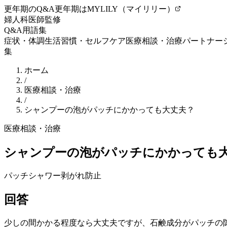
更年期のQ&A
更年期はMYLILY（マイリリー）
婦人科医師監修
Q&A
用語集
症状・体調
生活習慣・セルフケア
医療相談・治療
パートナー
集
ホーム
/
医療相談・治療
/
シャンプーの泡がパッチにかかっても大丈夫？
医療相談・治療
シャンプーの泡がパッチにかかっても
パッチ
シャワー
剥がれ防止
回答
少しの間かかる程度なら大丈夫ですが、石鹸成分がパッチの