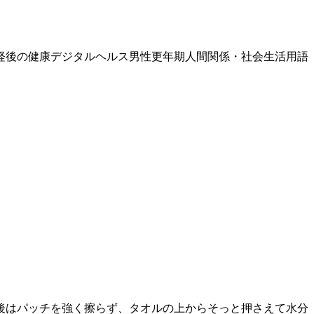
経後の健康
デジタルヘルス
男性更年期
人間関係・社会生活
用語
後はパッチを強く擦らず、タオルの上からそっと押さえて水分