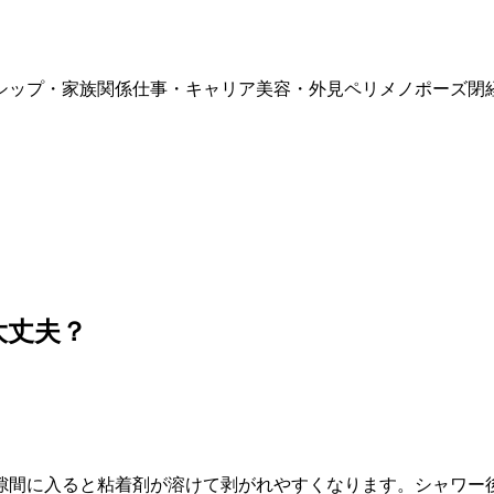
シップ・家族関係
仕事・キャリア
美容・外見
ペリメノポーズ
閉
大丈夫？
隙間に入ると粘着剤が溶けて剥がれやすくなります。シャワー