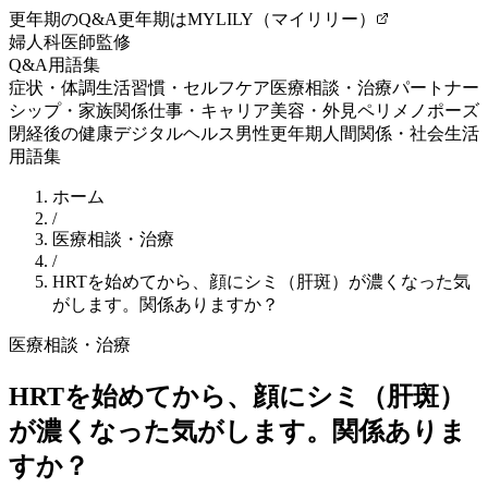
更年期のQ&A
更年期はMYLILY（マイリリー）
婦人科医師監修
Q&A
用語集
症状・体調
生活習慣・セルフケア
医療相談・治療
パートナー
シップ・家族関係
仕事・キャリア
美容・外見
ペリメノポーズ
閉経後の健康
デジタルヘルス
男性更年期
人間関係・社会生活
用語集
ホーム
/
医療相談・治療
/
HRTを始めてから、顔にシミ（肝斑）が濃くなった気
がします。関係ありますか？
医療相談・治療
HRTを始めてから、顔にシミ（肝斑）
が濃くなった気がします。関係ありま
すか？