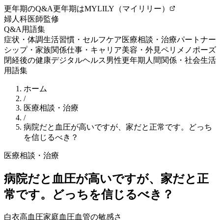
更年期のQ&A
更年期はMYLILY（マイリリー）
婦人科医師監修
Q&A
用語集
症状・体調
生活習慣・セルフケア
医療相談・治療
パートナー
シップ・家族関係
仕事・キャリア
美容・外見
ペリメノポーズ
閉経後の健康
デジタルヘルス
男性更年期
人間関係・社会生活
用語集
ホーム
/
医療相談・治療
/
病院だと血圧が高いですが、家だと正常です。どっち
を信じるべき？
医療相談・治療
病院だと血圧が高いですが、家だと正
常です。どっちを信じるべき？
白衣高血圧
家庭血圧
血管の敏感さ