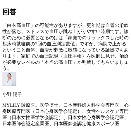
回答
「白衣高血圧」の可能性がありますが、
更年期
は血管の柔軟
性が落ち、ストレスで血圧が跳ね上がりやすい時期です。診
断のために必要となるのはは「家庭でのリラックスした時の
起床時就寝前の2回の血圧測定数値」ですが、病院で上がる
ということ自体、血管が刺激に敏感になっている証拠でもあ
ります。家庭での血圧記録（血圧手帳）を医師に見せ、治療
が必要なレベルの「本当の高血圧」か判断してもらいましょ
う。
小野 陽子
MYLILY 診療医。医学博士、日本産科婦人科学会専門医、心
身医療専門医（日本心身医学会認定）、女性ヘルスケア専門
医（日本女性医学学会認定）、日本女性心身医学会認定医、
日本医師会認定産業医、日本医師会認定健康スポーツ医