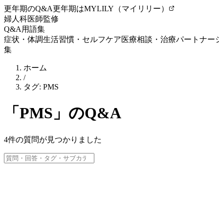
更年期のQ&A
更年期はMYLILY（マイリリー）
婦人科医師監修
Q&A
用語集
症状・体調
生活習慣・セルフケア
医療相談・治療
パートナー
集
ホーム
/
タグ:
PMS
「
PMS
」のQ&A
4
件の質問が見つかりました