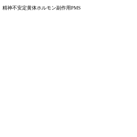
精神不安定
黄体ホルモン副作用
PMS