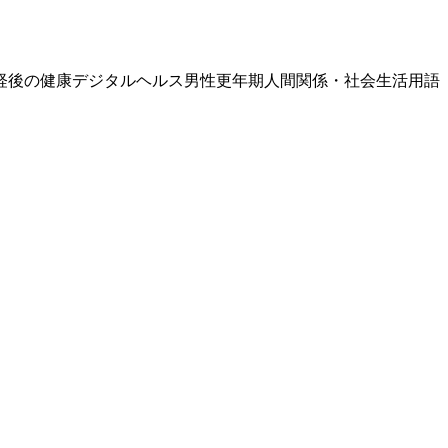
経後の健康
デジタルヘルス
男性更年期
人間関係・社会生活
用語