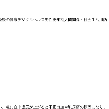
経後の健康
デジタルヘルス
男性更年期
人間関係・社会生活
用語
い。急に血中濃度が上がると不正出血や乳房痛の原因になりま