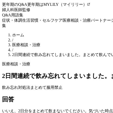
更年期のQ&A
更年期はMYLILY（マイリリー）
婦人科医師監修
Q&A
用語集
症状・体調
生活習慣・セルフケア
医療相談・治療
パートナー
集
ホーム
/
医療相談・治療
/
2日間連続で飲み忘れてしまいました。まとめて飲んで
医療相談・治療
2日間連続で飲み忘れてしまいました。
飲み忘れ
対処法
まとめて服用禁止
回答
いいえ、2日分をまとめて飲まないでください。気づいた時