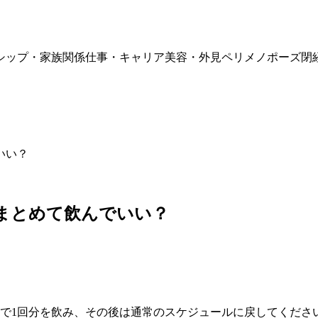
シップ・家族関係
仕事・キャリア
美容・外見
ペリメノポーズ
閉
いい？
まとめて飲んでいい？
点で1回分を飲み、その後は通常のスケジュールに戻してくださ