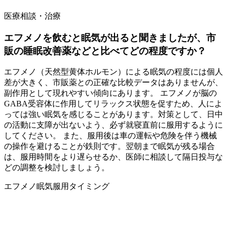
医療相談・治療
エフメノを飲むと眠気が出ると聞きましたが、市
販の睡眠改善薬などと比べてどの程度ですか？
エフメノ（天然型黄体ホルモン）による眠気の程度には個人
差が大きく、市販薬との正確な比較データはありませんが、
副作用として現れやすい傾向にあります。 エフメノが脳の
GABA受容体に作用してリラックス状態を促すため、人によ
っては強い眠気を感じることがあります。対策として、日中
の活動に支障が出ないよう、必ず就寝直前に服用するように
してください。 また、服用後は車の運転や危険を伴う機械
の操作を避けることが鉄則です。翌朝まで眠気が残る場合
は、服用時間をより遅らせるか、医師に相談して隔日投与な
どの調整を検討しましょう。
エフメノ
眠気
服用タイミング