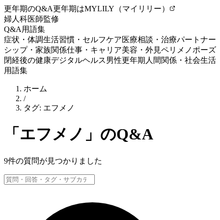
更年期のQ&A
更年期はMYLILY（マイリリー）
婦人科医師監修
Q&A
用語集
症状・体調
生活習慣・セルフケア
医療相談・治療
パートナー
シップ・家族関係
仕事・キャリア
美容・外見
ペリメノポーズ
閉経後の健康
デジタルヘルス
男性更年期
人間関係・社会生活
用語集
ホーム
/
タグ:
エフメノ
「
エフメノ
」のQ&A
9
件の質問が見つかりました