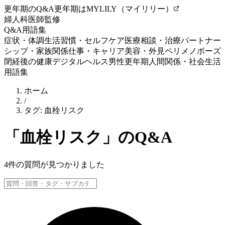
更年期のQ&A
更年期はMYLILY（マイリリー）
婦人科医師監修
Q&A
用語集
症状・体調
生活習慣・セルフケア
医療相談・治療
パートナー
シップ・家族関係
仕事・キャリア
美容・外見
ペリメノポーズ
閉経後の健康
デジタルヘルス
男性更年期
人間関係・社会生活
用語集
ホーム
/
タグ:
血栓リスク
「
血栓リスク
」のQ&A
4
件の質問が見つかりました