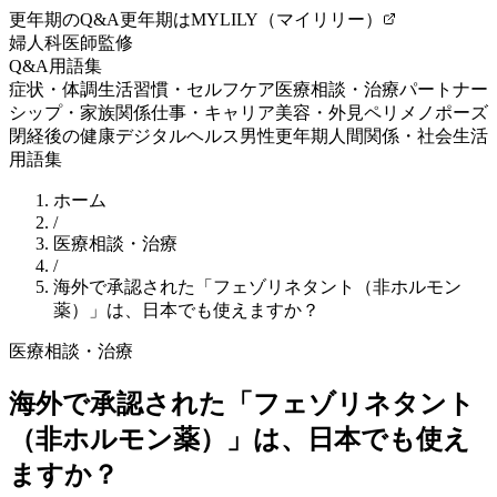
更年期のQ&A
更年期はMYLILY（マイリリー）
婦人科医師監修
Q&A
用語集
症状・体調
生活習慣・セルフケア
医療相談・治療
パートナー
シップ・家族関係
仕事・キャリア
美容・外見
ペリメノポーズ
閉経後の健康
デジタルヘルス
男性更年期
人間関係・社会生活
用語集
ホーム
/
医療相談・治療
/
海外で承認された「フェゾリネタント（非ホルモン
薬）」は、日本でも使えますか？
医療相談・治療
海外で承認された「フェゾリネタント
（非ホルモン薬）」は、日本でも使え
ますか？