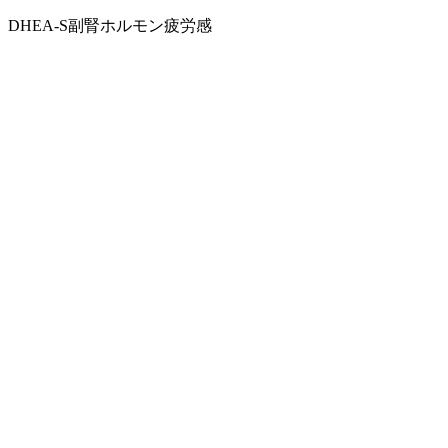
DHEA-S
副腎ホルモン
疲労感