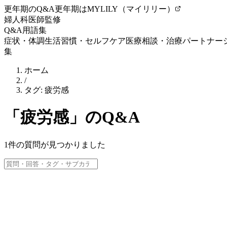
更年期のQ&A
更年期はMYLILY（マイリリー）
婦人科医師監修
Q&A
用語集
症状・体調
生活習慣・セルフケア
医療相談・治療
パートナー
集
ホーム
/
タグ:
疲労感
「
疲労感
」のQ&A
1
件の質問が見つかりました