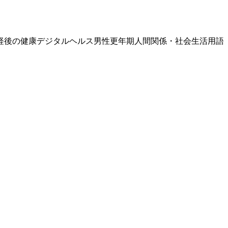
経後の健康
デジタルヘルス
男性更年期
人間関係・社会生活
用語