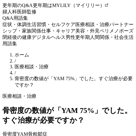
更年期のQ&A
更年期はMYLILY（マイリリー）
婦人科医師監修
Q&A
用語集
症状・体調
生活習慣・セルフケア
医療相談・治療
パートナー
シップ・家族関係
仕事・キャリア
美容・外見
ペリメノポーズ
閉経後の健康
デジタルヘルス
男性更年期
人間関係・社会生活
用語集
ホーム
/
医療相談・治療
/
骨密度の数値が「YAM 75%」でした。すぐ治療が必要
ですか？
医療相談・治療
骨密度の数値が「YAM 75%」でした。
すぐ治療が必要ですか？
骨密度
YAM
骨粗鬆症