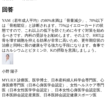
回答
YAM（若年成人平均）の80%未満は「骨量減少」、70%以下
は「
骨粗鬆症
」と診断されます。75%はイエローカードの状
態ですので、これ以上の低下を防ぐために今すぐ対策を始め
るべきです。内科の受診をお勧めします。その上で、
HRT
は
骨を壊す細胞を抑える効果が非常に高いため、
更年期
症状の
治療と同時に骨の健康を守る強力な手段になります。食事で
はカルシウムとビタミンD、Kの摂取を意識しましょう。
小野 陽子
MYLILY 診療医。医学博士、日本産科婦人科学会専門医、心
身医療専門医（日本心身医学会認定）、女性ヘルスケア専門
医（日本女性医学学会認定）、日本女性心身医学会認定医、
日本医師会認定産業医、日本医師会認定健康スポーツ医