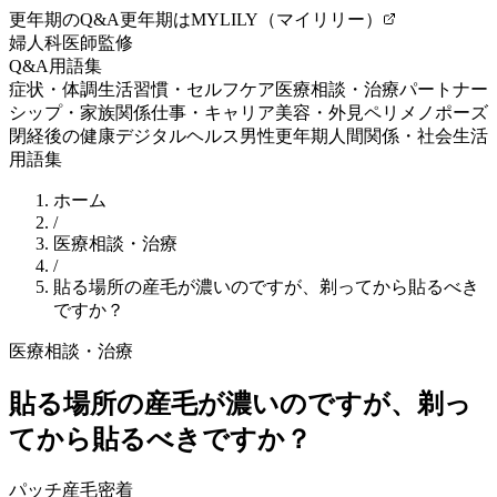
更年期のQ&A
更年期はMYLILY（マイリリー）
婦人科医師監修
Q&A
用語集
症状・体調
生活習慣・セルフケア
医療相談・治療
パートナー
シップ・家族関係
仕事・キャリア
美容・外見
ペリメノポーズ
閉経後の健康
デジタルヘルス
男性更年期
人間関係・社会生活
用語集
ホーム
/
医療相談・治療
/
貼る場所の産毛が濃いのですが、剃ってから貼るべき
ですか？
医療相談・治療
貼る場所の産毛が濃いのですが、剃っ
てから貼るべきですか？
パッチ
産毛
密着