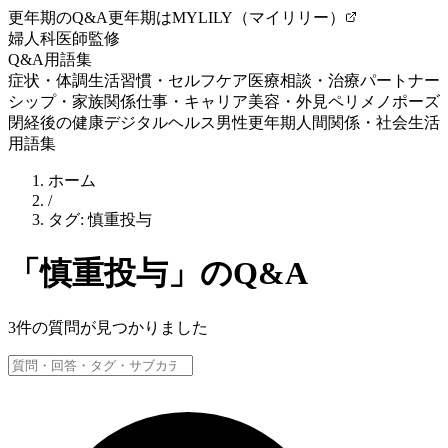
更年期のQ&A
更年期はMYLILY（マイリリー）
婦人科医師監修
Q&A
用語集
症状・体調
生活習慣・セルフケア
医療相談・治療
パートナー
シップ・家族関係
仕事・キャリア
美容・外見
ペリメノポーズ
閉経後の健康
デジタルヘルス
男性更年期
人間関係・社会生活
用語集
ホーム
/
タグ:
慎重投与
「
慎重投与
」のQ&A
3
件の質問が見つかりました