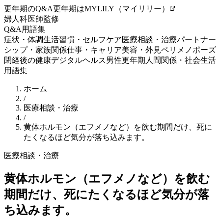
更年期のQ&A
更年期はMYLILY（マイリリー）
婦人科医師監修
Q&A
用語集
症状・体調
生活習慣・セルフケア
医療相談・治療
パートナー
シップ・家族関係
仕事・キャリア
美容・外見
ペリメノポーズ
閉経後の健康
デジタルヘルス
男性更年期
人間関係・社会生活
用語集
ホーム
/
医療相談・治療
/
黄体ホルモン（エフメノなど）を飲む期間だけ、死に
たくなるほど気分が落ち込みます。
医療相談・治療
黄体ホルモン（エフメノなど）を飲む
期間だけ、死にたくなるほど気分が落
ち込みます。