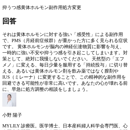
抑うつ感
黄体ホルモン副作用
処方変更
回答
それは黄体ホルモンに対する強い「感受性」による副作用
で、PMS（月経前症候群）が重かった方に多く見られる症状
です。 黄体ホルモンが脳内の神経伝達物質に影響を与え、
一時的に強い不安や抑うつ感を引き起こしてしまいます。対
策として、絶対に我慢しないでください。 天然型の「エフ
メノ」に変える、毎日少量を服用する「持続投与」に切り替
える、あるいは黄体ホルモン剤を飲み薬ではなく膣剤や
IUS（ミレーナ）に変更することで、この精神的な副作用を
回避できる可能性が非常に高いです。あなたの心が壊れる前
に、早急に処方調整の相談をしましょう。
小野 陽子
MYLILY 診療医。医学博士、日本産科婦人科学会専門医、心