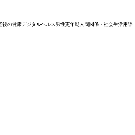
経後の健康
デジタルヘルス
男性更年期
人間関係・社会生活
用語