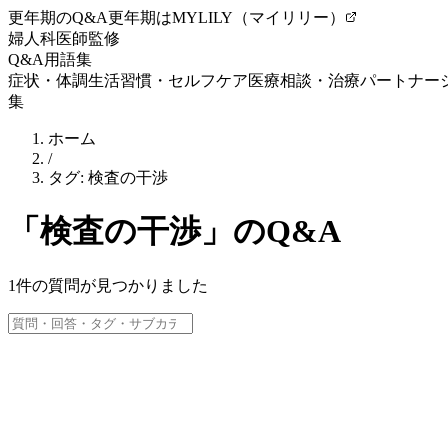
更年期のQ&A
更年期はMYLILY（マイリリー）
婦人科医師監修
Q&A
用語集
症状・体調
生活習慣・セルフケア
医療相談・治療
パートナー
集
ホーム
/
タグ:
検査の干渉
「
検査の干渉
」のQ&A
1
件の質問が見つかりました