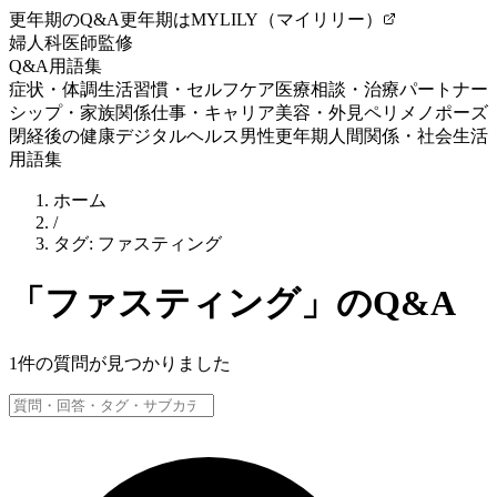
更年期のQ&A
更年期はMYLILY（マイリリー）
婦人科医師監修
Q&A
用語集
症状・体調
生活習慣・セルフケア
医療相談・治療
パートナー
シップ・家族関係
仕事・キャリア
美容・外見
ペリメノポーズ
閉経後の健康
デジタルヘルス
男性更年期
人間関係・社会生活
用語集
ホーム
/
タグ:
ファスティング
「
ファスティング
」のQ&A
1
件の質問が見つかりました