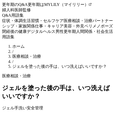
更年期のQ&A
更年期はMYLILY（マイリリー）
婦人科医師監修
Q&A
用語集
症状・体調
生活習慣・セルフケア
医療相談・治療
パートナー
シップ・家族関係
仕事・キャリア
美容・外見
ペリメノポーズ
閉経後の健康
デジタルヘルス
男性更年期
人間関係・社会生活
用語集
ホーム
/
医療相談・治療
/
ジェルを塗った後の手は、いつ洗えばいいですか？
医療相談・治療
ジェルを塗った後の手は、いつ洗えば
いいですか？
ジェル
手洗い
安全管理