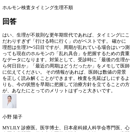
ホルモン検査
タイミング
生理不順
回答
はい、生理が不規則な
更年期
世代であれば、タイミングにこ
だわりすぎず「行ける時に行く」のがベストです。 確かに
理想は生理3〜5日目ですが、周期が乱れている場合はいつ測
っても現在のホルモンの「乱れ具合」を把握するための貴重
なデータになります。対策として、受診時に「最後の生理か
ら何日目か」「最近の周期はどうだったか」をメモして医師
に伝えてください。 その情報があれば、医師は数値の背景
を正しく読み解くことができます。検査を先延ばしにするよ
りも、今の状態を早期に把握して治療方針を立てることの方
が、あなたにとってのメリットはずっと大きいです。
小野 陽子
MYLILY 診療医。医学博士、日本産科婦人科学会専門医、心