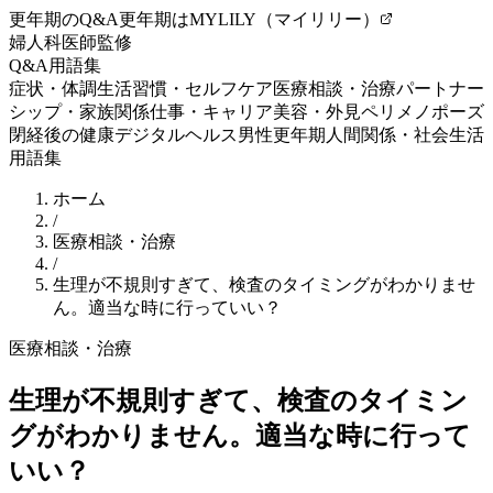
更年期のQ&A
更年期はMYLILY（マイリリー）
婦人科医師監修
Q&A
用語集
症状・体調
生活習慣・セルフケア
医療相談・治療
パートナー
シップ・家族関係
仕事・キャリア
美容・外見
ペリメノポーズ
閉経後の健康
デジタルヘルス
男性更年期
人間関係・社会生活
用語集
ホーム
/
医療相談・治療
/
生理が不規則すぎて、検査のタイミングがわかりませ
ん。適当な時に行っていい？
医療相談・治療
生理が不規則すぎて、検査のタイミン
グがわかりません。適当な時に行って
いい？