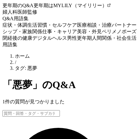
更年期のQ&A
更年期はMYLILY（マイリリー）
婦人科医師監修
Q&A
用語集
症状・体調
生活習慣・セルフケア
医療相談・治療
パートナー
シップ・家族関係
仕事・キャリア
美容・外見
ペリメノポーズ
閉経後の健康
デジタルヘルス
男性更年期
人間関係・社会生活
用語集
ホーム
/
タグ:
悪夢
「
悪夢
」のQ&A
1
件の質問が見つかりました