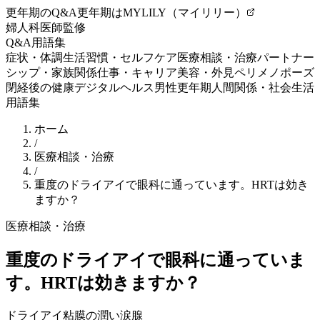
更年期のQ&A
更年期はMYLILY（マイリリー）
婦人科医師監修
Q&A
用語集
症状・体調
生活習慣・セルフケア
医療相談・治療
パートナー
シップ・家族関係
仕事・キャリア
美容・外見
ペリメノポーズ
閉経後の健康
デジタルヘルス
男性更年期
人間関係・社会生活
用語集
ホーム
/
医療相談・治療
/
重度のドライアイで眼科に通っています。HRTは効き
ますか？
医療相談・治療
重度のドライアイで眼科に通っていま
す。HRTは効きますか？
ドライアイ
粘膜の潤い
涙腺