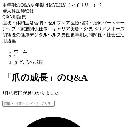
更年期のQ&A
更年期はMYLILY（マイリリー）
婦人科医師監修
Q&A
用語集
症状・体調
生活習慣・セルフケア
医療相談・治療
パートナー
シップ・家族関係
仕事・キャリア
美容・外見
ペリメノポーズ
閉経後の健康
デジタルヘルス
男性更年期
人間関係・社会生活
用語集
ホーム
/
タグ:
爪の成長
「
爪の成長
」のQ&A
1
件の質問が見つかりました