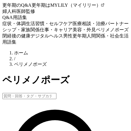
更年期のQ&A
更年期はMYLILY（マイリリー）
婦人科医師監修
Q&A
用語集
症状・体調
生活習慣・セルフケア
医療相談・治療
パートナー
シップ・家族関係
仕事・キャリア
美容・外見
ペリメノポーズ
閉経後の健康
デジタルヘルス
男性更年期
人間関係・社会生活
用語集
ホーム
/
ペリメノポーズ
ペリメノポーズ