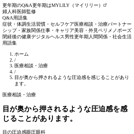
更年期のQ&A
更年期はMYLILY（マイリリー）
婦人科医師監修
Q&A
用語集
症状・体調
生活習慣・セルフケア
医療相談・治療
パートナー
シップ・家族関係
仕事・キャリア
美容・外見
ペリメノポーズ
閉経後の健康
デジタルヘルス
男性更年期
人間関係・社会生活
用語集
ホーム
/
医療相談・治療
/
目が奥から押されるような圧迫感を感じることがあり
ます。
医療相談・治療
目が奥から押されるような圧迫感を感
じることがあります。
目の圧迫感
眼圧
眼科