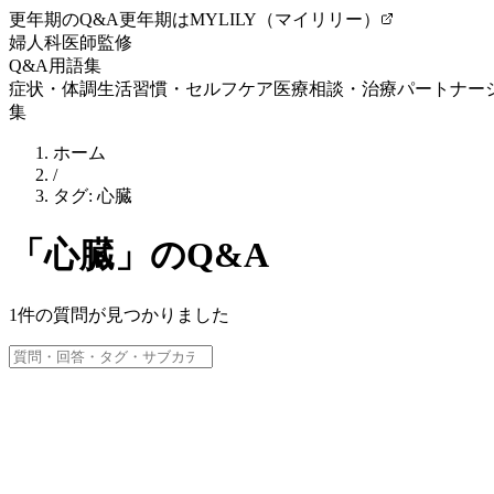
更年期のQ&A
更年期はMYLILY（マイリリー）
婦人科医師監修
Q&A
用語集
症状・体調
生活習慣・セルフケア
医療相談・治療
パートナー
集
ホーム
/
タグ:
心臓
「
心臓
」のQ&A
1
件の質問が見つかりました