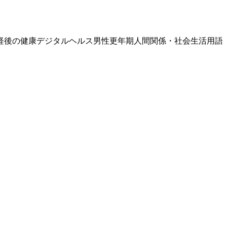
経後の健康
デジタルヘルス
男性更年期
人間関係・社会生活
用語