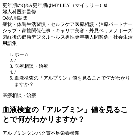
更年期のQ&A
更年期はMYLILY（マイリリー）
婦人科医師監修
Q&A
用語集
症状・体調
生活習慣・セルフケア
医療相談・治療
パートナー
シップ・家族関係
仕事・キャリア
美容・外見
ペリメノポーズ
閉経後の健康
デジタルヘルス
男性更年期
人間関係・社会生活
用語集
ホーム
/
医療相談・治療
/
血液検査の「アルブミン」値を見ることで何がわかり
ますか？
医療相談・治療
血液検査の「アルブミン」値を見るこ
とで何がわかりますか？
アルブミン
タンパク質不足
栄養状態