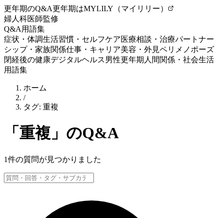
更年期のQ&A
更年期はMYLILY（マイリリー）
婦人科医師監修
Q&A
用語集
症状・体調
生活習慣・セルフケア
医療相談・治療
パートナー
シップ・家族関係
仕事・キャリア
美容・外見
ペリメノポーズ
閉経後の健康
デジタルヘルス
男性更年期
人間関係・社会生活
用語集
ホーム
/
タグ:
重複
「
重複
」のQ&A
1
件の質問が見つかりました