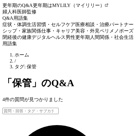
更年期のQ&A
更年期はMYLILY（マイリリー）
婦人科医師監修
Q&A
用語集
症状・体調
生活習慣・セルフケア
医療相談・治療
パートナー
シップ・家族関係
仕事・キャリア
美容・外見
ペリメノポーズ
閉経後の健康
デジタルヘルス
男性更年期
人間関係・社会生活
用語集
ホーム
/
タグ:
保管
「
保管
」のQ&A
4
件の質問が見つかりました