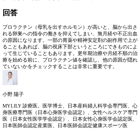
回答
プロラクチン（母乳を出すホルモン）が高いと、脳から出さ
れる卵巣への指令の働きを抑えてしまい、無月経や不正出血
の原因になります。一部の胃薬や精神安定剤の副作用で上が
ることもあれば、脳の視床下部というところにできものによ
って生じていることもあります。
更年期
治療や月経不順の治
療を始める前に、プロラクチン値を確認し、他の原因が隠れ
ていないかをチェックすることは非常に重要です。
小野 陽子
MYLILY 診療医。医学博士、日本産科婦人科学会専門医、心
身医療専門医（日本心身医学会認定）、女性ヘルスケア専門
医（日本女性医学学会認定）、日本女性心身医学会認定医、
日本医師会認定産業医、日本医師会認定健康スポーツ医