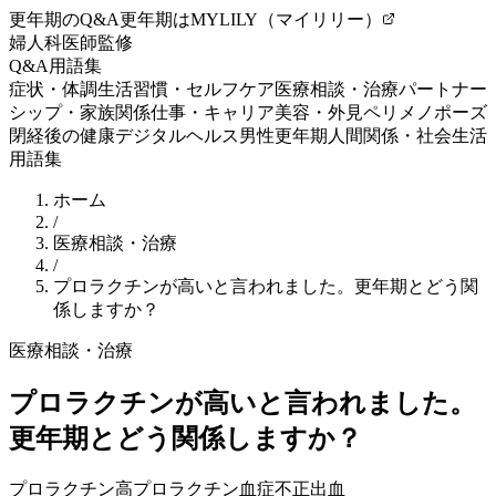
更年期のQ&A
更年期はMYLILY（マイリリー）
婦人科医師監修
Q&A
用語集
症状・体調
生活習慣・セルフケア
医療相談・治療
パートナー
シップ・家族関係
仕事・キャリア
美容・外見
ペリメノポーズ
閉経後の健康
デジタルヘルス
男性更年期
人間関係・社会生活
用語集
ホーム
/
医療相談・治療
/
プロラクチンが高いと言われました。更年期とどう関
係しますか？
医療相談・治療
プロラクチンが高いと言われました。
更年期とどう関係しますか？
プロラクチン
高プロラクチン血症
不正出血