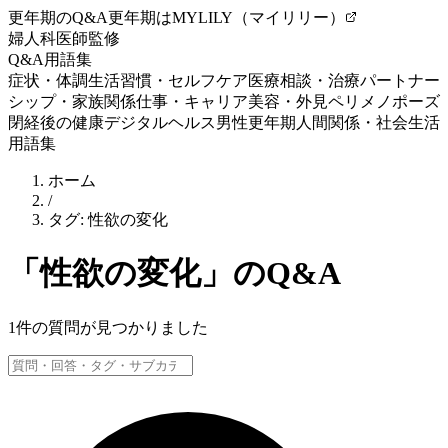
更年期のQ&A
更年期はMYLILY（マイリリー）
婦人科医師監修
Q&A
用語集
症状・体調
生活習慣・セルフケア
医療相談・治療
パートナー
シップ・家族関係
仕事・キャリア
美容・外見
ペリメノポーズ
閉経後の健康
デジタルヘルス
男性更年期
人間関係・社会生活
用語集
ホーム
/
タグ:
性欲の変化
「
性欲の変化
」のQ&A
1
件の質問が見つかりました