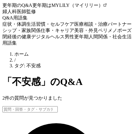
更年期のQ&A
更年期はMYLILY（マイリリー）
婦人科医師監修
Q&A
用語集
症状・体調
生活習慣・セルフケア
医療相談・治療
パートナー
シップ・家族関係
仕事・キャリア
美容・外見
ペリメノポーズ
閉経後の健康
デジタルヘルス
男性更年期
人間関係・社会生活
用語集
ホーム
/
タグ:
不安感
「
不安感
」のQ&A
2
件の質問が見つかりました