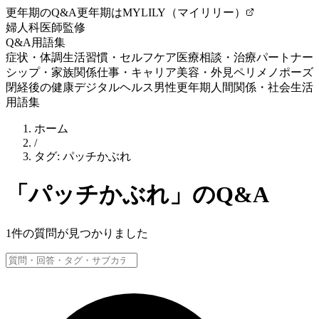
更年期のQ&A
更年期はMYLILY（マイリリー）
婦人科医師監修
Q&A
用語集
症状・体調
生活習慣・セルフケア
医療相談・治療
パートナー
シップ・家族関係
仕事・キャリア
美容・外見
ペリメノポーズ
閉経後の健康
デジタルヘルス
男性更年期
人間関係・社会生活
用語集
ホーム
/
タグ:
パッチかぶれ
「
パッチかぶれ
」のQ&A
1
件の質問が見つかりました