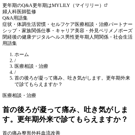
更年期のQ&A
更年期はMYLILY（マイリリー）
婦人科医師監修
Q&A
用語集
症状・体調
生活習慣・セルフケア
医療相談・治療
パートナー
シップ・家族関係
仕事・キャリア
美容・外見
ペリメノポーズ
閉経後の健康
デジタルヘルス
男性更年期
人間関係・社会生活
用語集
ホーム
/
医療相談・治療
/
首の後ろが凝って痛み、吐き気がします。更年期外来
で診てもらえますか？
医療相談・治療
首の後ろが凝って痛み、吐き気がしま
す。更年期外来で診てもらえますか？
首の痛み
整形外科
血流改善