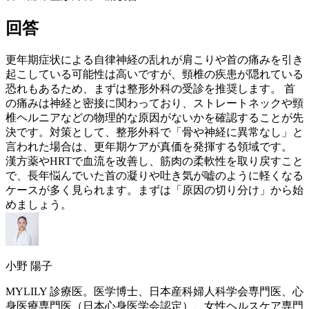
回答
更年期
症状による自律神経の乱れが肩こりや首の痛みを引き
起こしている可能性は高いですが、頸椎の疾患が隠れている
恐れもあるため、まずは整形外科の受診を推奨します。 首
の痛みは神経と密接に関わっており、ストレートネックや頸
椎ヘルニアなどの物理的な原因がないかを確認することが先
決です。対策として、整形外科で「骨や神経に異常なし」と
言われた場合は、
更年期
ケアが真価を発揮する領域です。
漢方薬や
HRT
で血流を改善し、筋肉の柔軟性を取り戻すこと
で、長年悩んでいた首の凝りや吐き気が嘘のように軽くなる
ケースが多く見られます。まずは「原因の切り分け」から始
めましょう。
小野 陽子
MYLILY 診療医。医学博士、日本産科婦人科学会専門医、心
身医療専門医（日本心身医学会認定）、女性ヘルスケア専門