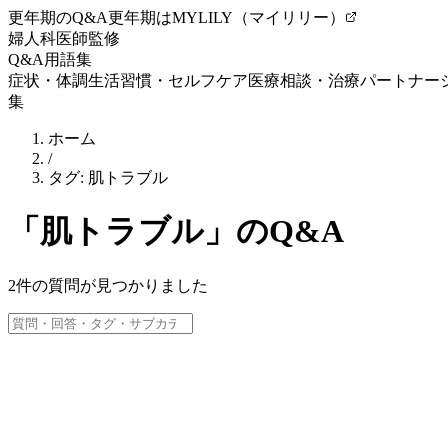
更年期のQ&A
更年期はMYLILY（マイリリー）
婦人科医師監修
Q&A
用語集
症状・体調
生活習慣・セルフケア
医療相談・治療
パートナー
集
ホーム
/
タグ:
肌トラブル
「
肌トラブル
」のQ&A
2
件の質問が見つかりました