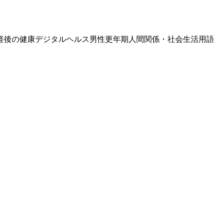
経後の健康
デジタルヘルス
男性更年期
人間関係・社会生活
用語