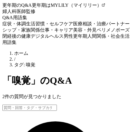
更年期のQ&A
更年期はMYLILY（マイリリー）
婦人科医師監修
Q&A
用語集
症状・体調
生活習慣・セルフケア
医療相談・治療
パートナー
シップ・家族関係
仕事・キャリア
美容・外見
ペリメノポーズ
閉経後の健康
デジタルヘルス
男性更年期
人間関係・社会生活
用語集
ホーム
/
タグ:
嗅覚
「
嗅覚
」のQ&A
2
件の質問が見つかりました