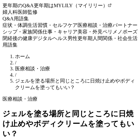
更年期のQ&A
更年期はMYLILY（マイリリー）
婦人科医師監修
Q&A
用語集
症状・体調
生活習慣・セルフケア
医療相談・治療
パートナー
シップ・家族関係
仕事・キャリア
美容・外見
ペリメノポーズ
閉経後の健康
デジタルヘルス
男性更年期
人間関係・社会生活
用語集
ホーム
/
医療相談・治療
/
ジェルを塗る場所と同じところに日焼け止めやボディ
クリームを塗ってもいい？
医療相談・治療
ジェルを塗る場所と同じところに日焼
け止めやボディクリームを塗ってもい
い？